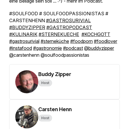
eine Beilage sein soll ... :-) - mehr im Podcast.
#SOULFOOD # SOULFOODPASSIONISTAS #
CARSTENHENN
#GASTROSURIVIAL
#BUDDYZIPPER
#GASTROPODCAST
#KULINARIK
#STERNEKUECHE
#KOCHGOTT
#gastrosurivial
#sterneküche
#foodporn
#foodlover
#instafood
#gastronomie
#podcast
@buddyzipper
@
carstenhenn @soulfoodpassionistas
Buddy Zipper
Host
Carsten Henn
Host