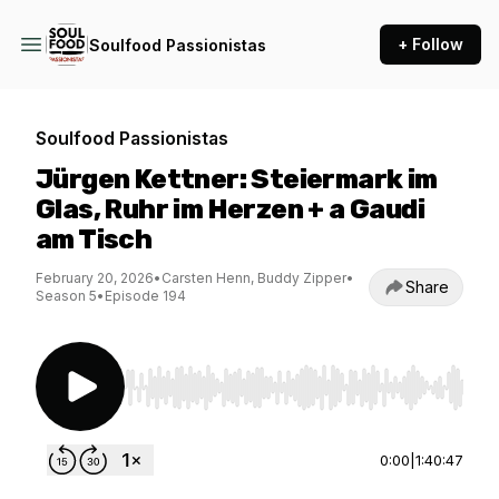
+ Follow
Soulfood Passionistas
Soulfood Passionistas
Jürgen Kettner: Steiermark im
Glas, Ruhr im Herzen + a Gaudi
am Tisch
February 20, 2026
•
Carsten Henn, Buddy Zipper
•
Share
Season 5
•
Episode 194
Use Left/Right to seek, Home/End to jump to st
0:00
|
1:40:47