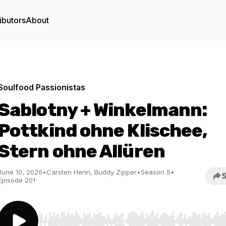
ibutors
About
Soulfood Passionistas
Sablotny + Winkelmann:
Pottkind ohne Klischee,
Stern ohne Allüren
June 10, 2026
•
Carsten Henn, Buddy Zipper
•
Season 5
•
S
Episode 201