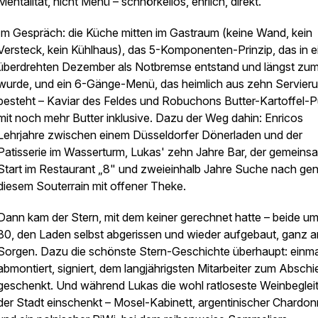
Mentalität, nicht Menü – schnörkellos, ehrlich, direkt.
Im Gespräch: die Küche mitten im Gastraum (keine Wand, kein
Versteck, kein Kühlhaus), das 5-Komponenten-Prinzip, das in 
überdrehten Dezember als Notbremse entstand und längst zum 
wurde, und ein 6-Gänge-Menü, das heimlich aus zehn Servier
besteht – Kaviar des Feldes und Robuchons Butter-Kartoffel-
mit noch mehr Butter inklusive. Dazu der Weg dahin: Enricos
Lehrjahre zwischen einem Düsseldorfer Dönerladen und der
Patisserie im Wasserturm, Lukas' zehn Jahre Bar, der gemeins
Start im Restaurant „8" und zweieinhalb Jahre Suche nach ge
diesem Souterrain mit offener Theke.
Dann kam der Stern, mit dem keiner gerechnet hatte – beide um
30, den Laden selbst abgerissen und wieder aufgebaut, ganz 
Sorgen. Dazu die schönste Stern-Geschichte überhaupt: einma
abmontiert, signiert, dem langjährigsten Mitarbeiter zum Abschi
geschenkt. Und während Lukas die wohl ratloseste Weinbeglei
der Stadt einschenkt – Mosel-Kabinett, argentinischer Chardo