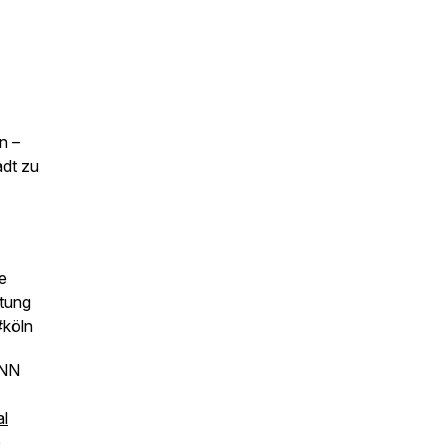
n –
adt zu
e
tung
#köln
NN
al
e