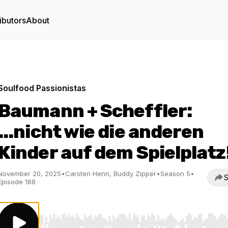
ibutors
About
Soulfood Passionistas
Baumann + Scheffler:
...nicht wie die anderen
Kinder auf dem Spielplatz
November 20, 2025
•
Carsten Henn, Buddy Zipper
•
Season 5
•
S
Episode 188