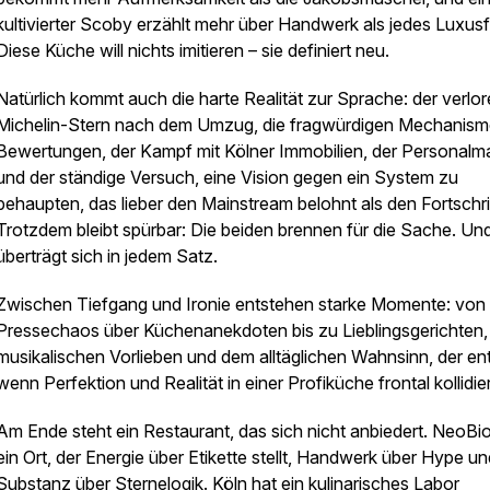
kultivierter Scoby erzählt mehr über Handwerk als jedes Luxusfi
Diese Küche will nichts imitieren – sie definiert neu.
Natürlich kommt auch die harte Realität zur Sprache: der verlo
Michelin-Stern nach dem Umzug, die fragwürdigen Mechanism
Bewertungen, der Kampf mit Kölner Immobilien, der Personalm
und der ständige Versuch, eine Vision gegen ein System zu
behaupten, das lieber den Mainstream belohnt als den Fortschrit
Trotzdem bleibt spürbar: Die beiden brennen für die Sache. Un
überträgt sich in jedem Satz.
Zwischen Tiefgang und Ironie entstehen starke Momente: von
Pressechaos über Küchenanekdoten bis zu Lieblingsgerichten,
musikalischen Vorlieben und dem alltäglichen Wahnsinn, der ent
wenn Perfektion und Realität in einer Profiküche frontal kollidie
Am Ende steht ein Restaurant, das sich nicht anbiedert. NeoBio
ein Ort, der Energie über Etikette stellt, Handwerk über Hype un
Substanz über Sternelogik. Köln hat ein kulinarisches Labor