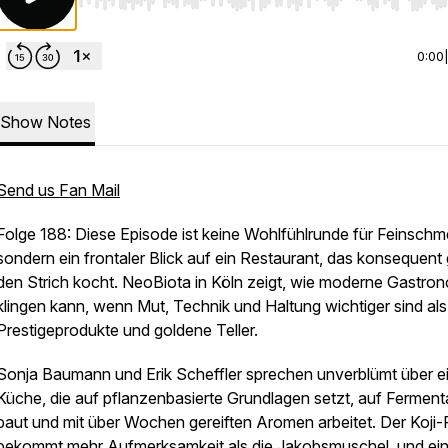
Use Left/Right to seek, Home/End to jump to start o
0:00
Show Notes
Send us Fan Mail
Folge 188: Diese Episode ist keine Wohlfühlrunde für Feinschm
sondern ein frontaler Blick auf ein Restaurant, das konsequent
den Strich kocht. NeoBiota in Köln zeigt, wie moderne Gastro
klingen kann, wenn Mut, Technik und Haltung wichtiger sind als
Prestigeprodukte und goldene Teller.
Sonja Baumann und Erik Scheffler sprechen unverblümt über e
Küche, die auf pflanzenbasierte Grundlagen setzt, auf Ferment
baut und mit über Wochen gereiften Aromen arbeitet. Der Koji-P
bekommt mehr Aufmerksamkeit als die Jakobsmuschel, und ei