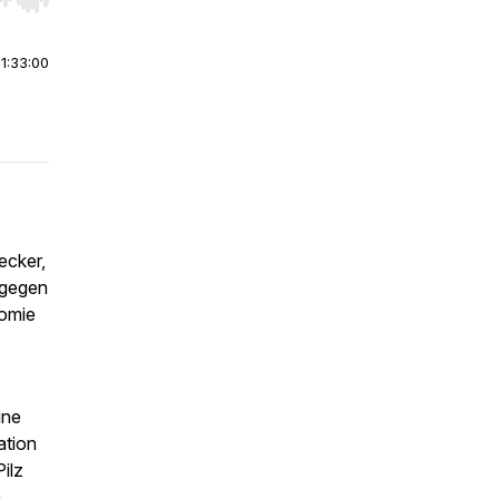
r end. Hold shift to jump forward or backward.
|
1:33:00
ecker,
 gegen
nomie
ine
ation
ilz
n