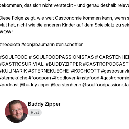
bekommen, das sich nicht versteckt – und genau deshalb relevan
Diese Folge zeigt, wie weit Gastronomie kommen kann, wenn s
Mut hat, nicht wie die anderen Kinder auf dem Spielplatz zu sei
WOW!
#neobiota #sonjabaumann #erilscheffler
#SOULFOOD # SOULFOODPASSIONISTAS # CARSTENHE
#GASTROSURIVIAL
#BUDDYZIPPER
#GASTROPODCAST
#KULINARIK
#STERNEKUECHE
#KOCHGOTT
#gastrosurivi
#sterneküche
#foodporn
#foodlover
#instafood
#gastronomi
#podcast
@buddyzipper
@
carstenhenn @soulfoodpassionista
Buddy Zipper
Host