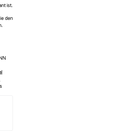
t ist.
ie den
n.
NN
al
e
s