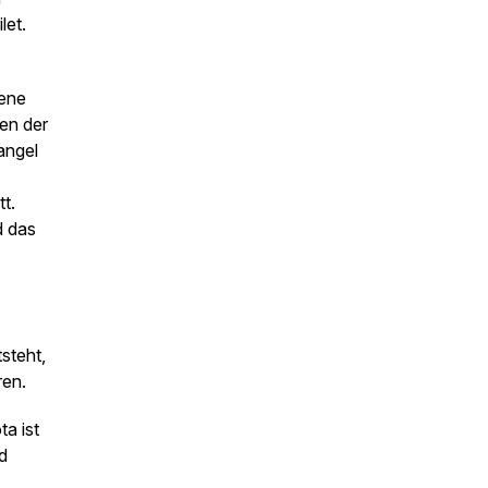
let.
rene
en der
angel
t.
d das
steht,
ren.
ta ist
d