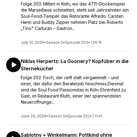
Folge 203: Mitten in Köln, wo das 4711-Glockenspiel
Lichter oder Bernd Stelter zu den beiden Passionistas. ...und
die Marseillaise schmettert, steht seit Jahrzehnten ein
wer einmal reingehört hat, weiß warum dieser Podcast so
Soul-Food-Tempel: das Ristorante Alfredo. Carsten
beliebt ist: Offen, ehrlich und "direkt auf die Schnauze".
Henn und Buddy Zipper nehmen Platz bei Roberto
Buddy und Carsten - beide immer leicht chaotisch vorbereitet
„Tino" Carturan – Gastron...
- gönnen sich im Podcast stets ein Gläschen feinsten Inhalts
und nehmen sich etwas von dem wir heutzutage nur noch
wenig haben: Zeit für Euch, die Gäste und die Themen.
July 10, 2026
•
Season 5
•
Episode 203
•
1:26:15
Feedback, Anregungen und Kritik sind erwünscht:
info@soulfoodpassionistas.de
- Mehr Infos über
Niklas Herpertz: La Goonery? Kopfüber in die
https://www.soulfoodpassionistas.de
Sterneküche!
Folge 202: Fisch, der reift statt vergammelt – und
einer, der dafür den Beraterjob hinschmiss.Diesmal
sind die Soul Food Passionistas in Köln-Ehrenfeld zu
Gast, im Restaurant Kluth, einer der spannendsten
Neueröffnunge...
June 20, 2026
•
Season 5
•
Episode 202
•
1:11:41
Sablotny + Winkelmann: Pottkind ohne